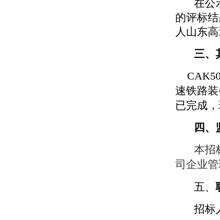
在公
的评标结
人山东高
三、
CAK5
速铁路装
已完成，
四、
本招
司企业管
五、
招标