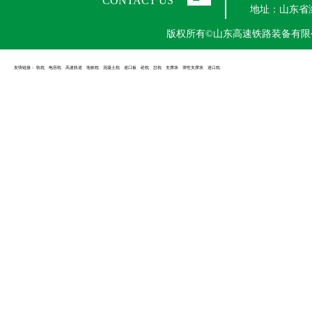
CONTACT US
地址：山东省
版权所有©山东高速铁路装备
友情链接：
轨枕
电容枕
高速轨道
地铁枕
混凝土枕
道口板
砼枕
岔枕
支撑块
弹性支撑块
道口枕