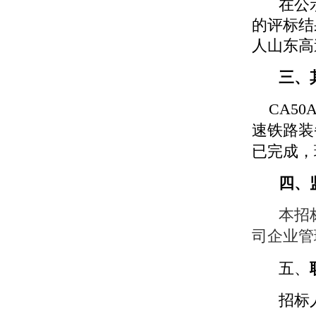
在公
的评标结
人山东高
三、
CA50
速铁路装
已完成，
四、
本招
司企业管
五、
招标